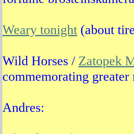
Weary tonight
(about tir
Wild Horses /
Zatopek M
commemorating greater 
Andres: