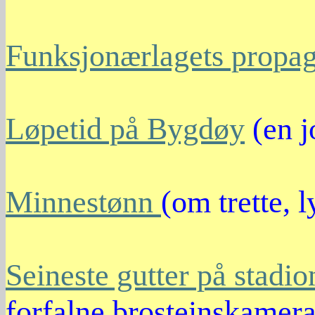
Funksjonærlagets propa
Løpetid på Bygdøy
(en j
Minnestønn
(om trette, 
Seineste gutter på stadio
forfalne brosteinskamera