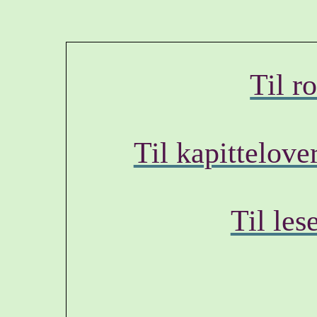
Til r
Til kapittelove
Til les