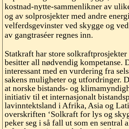
kostnad-nytte-sammenlikner av uli
og av
solprosjekter
med andre energi
velferdsgevinster ved skygge og ve
av
gangtraséer
regnes inn.
Statkraft har store solkraftprosjekter
besitter all nødvendig kompetanse. D
interessant med en vurdering fra sels
sakens muligheter og utfordringer. D
at norske bistands- og klimamyndigh
initiativ til et internasjonalt bistand
lavinntektsland i Afrika, Asia og
Lat
overskriften ‘Solkraft for lys og sky
peker seg i så fall ut som en sentral 