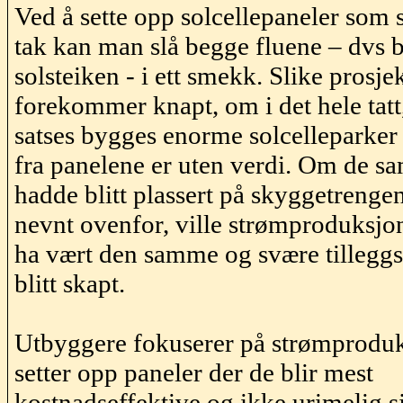
Ved å sette opp solcellepaneler som 
tak kan man slå begge fluene –
dvs
b
solsteiken - i ett smekk. Slike prosje
forekommer knapt, om i det hele tatt,
satses bygges enorme solcelleparker
fra panelene er uten verdi. Om de 
hadde blitt plassert på skyggetrenge
nevnt ovenfor, ville strømproduksjon
ha vært den samme og svære tilleggs
blitt skapt.
Utbyggere
fokuserer
på strømproduk
setter opp paneler der de blir mest
kostnadseffektive og ikke urimelig 