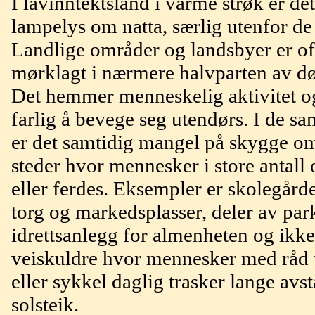
I lavinntektsland i varme strøk er d
lampelys om natta, særlig utenfor de
Landlige områder og landsbyer er oft
mørklagt i nærmere halvparten av dø
Det hemmer menneskelig aktivitet og
farlig å bevege seg utendørs. I de 
er det samtidig mangel på skygge o
steder hvor mennesker i store antall
eller ferdes. Eksempler er skolegård
torg og markedsplasser, deler av par
idrettsanlegg for
almenheten
og ikke
veiskuldre hvor mennesker med råd t
eller sykkel daglig trasker lange avst
solsteik.