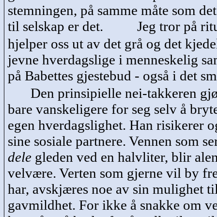
stemningen, på samme måte som det 
til selskap er det.
Jeg tror på ri
hjelper oss ut av det grå og det kjede
jevne hverdagslige i menneskelig sa
på Babettes gjestebud - også i det sm
Den prinsipielle nei-
takkeren
gjø
bare vanskeligere for seg selv å bryte
egen hverdagslighet. Han risikerer og
sine sosiale partnere. Vennen som ser
dele
gleden ved en halvliter, blir ale
velvære. Verten som gjerne vil by fr
har, avskjæres noe av sin mulighet til
gavmildhet. For ikke å snakke om v