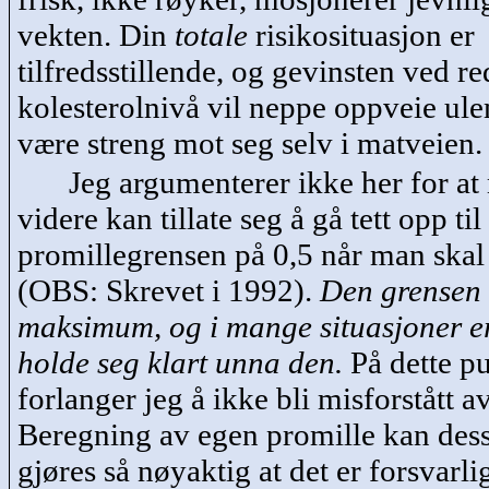
vekten. Din
totale
risikosituasjon er
tilfredsstillende, og gevinsten ved re
kolesterolnivå vil neppe oppveie ul
være streng mot seg selv i matveien
Jeg argumenterer ikke her for at
videre kan tillate seg å gå tett opp til
promillegrensen på 0,5 når man skal 
(OBS: Skrevet i 1992).
Den grensen e
maksimum, og i mange situasjoner er
holde seg klart unna den.
På dette p
forlanger jeg å ikke bli misforstått a
Beregning av egen promille kan des
gjøres så nøyaktig at det er forsvarli