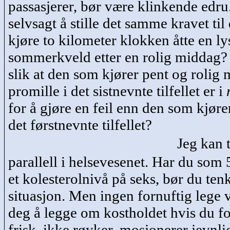
passasjerer, bør være klinkende edru
selvsagt å stille det samme kravet ti
kjøre to kilometer klokken åtte en ly
sommerkveld etter en rolig middag? 
slik at den som kjører pent og rolig 
promille i det sistnevnte tilfellet er
i
for å gjøre en feil enn den som kjører
det førstnevnte tilfellet?
Jeg kan t
parallell i helsevesenet. Har du som
et kolesterolnivå på seks, bør du ten
situasjon. Men ingen fornuftig lege v
deg å legge om kostholdet hvis du
f
frisk, ikke røyker, mosjonerer jevnli