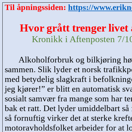
Til åpningssiden:
https://www.erik
Hvor grått trenger livet
Kronikk i Aftenposten 7/1
Alkoholforbruk og bilkjøring hø
sammen. Slik lyder et norsk
trafikkp
med betydelig slagkraft i befolkning
jeg kjører!” er blitt en automatisk sv
sosialt samvær fra mange som har te
bak et ratt.
Det lyder umiddelbart så f
så fornuftig virker det at sterke krefte
motoravholdsfolket arbeider for at 