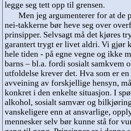
legge seg tett opp til grensen.
Men jeg argumenterer for at de p
nei-
takkerne
bør heve seg over over
prinsipper. Selvsagt må det kjøres t
garantert trygt er livet aldri. Vi gjø
hele tiden - på egne vegne og ikke m
barns – bl.a. fordi sosialt samkvem 
utfoldelse krever det. Hva som er en
avveining av forskjellige hensyn, m
konkret i den enkelte situasjon. I s
alkohol, sosialt samvær og bilkjøring
vanskeligere enn at ansvarlige, oppl
mennesker selv bør kunne stå for vu