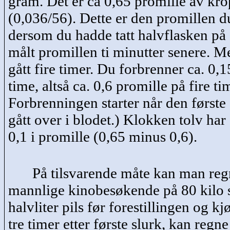
gram. Det er
ca
0,65 promille av kr
(0,036/56). Dette er den promillen du
dersom du hadde tatt halvflasken på 
målt promillen ti minutter senere. M
gått fire timer. Du forbrenner ca. 0,1
time, altså ca. 0,6 promille på fire ti
Forbrenningen starter når den første
gått over i blodet.) Klokken tolv har
0,1 i promille (0,65 minus 0,6).
På tilsvarende måte kan man reg
mannlige kinobesøkende på 80 kilo 
halvliter pils før forestillingen og kj
tre timer etter første slurk, kan regn